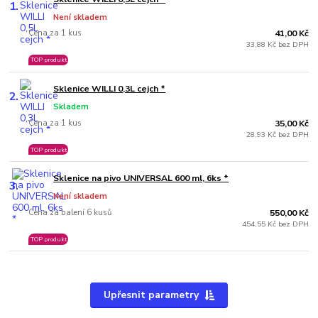
1.
Není skladem
Cena za 1 kus
41,00 Kč
33,88 Kč bez DPH
TOP produkt
Sklenice WILLI 0,3L cejch *
2.
Skladem
Cena za 1 kus
35,00 Kč
28,93 Kč bez DPH
TOP produkt
Sklenice na pivo UNIVERSAL 600 ml, 6ks *
3.
Není skladem
Cena za balení 6 kusů
550,00 Kč
454,55 Kč bez DPH
TOP produkt
Upřesnit parametry