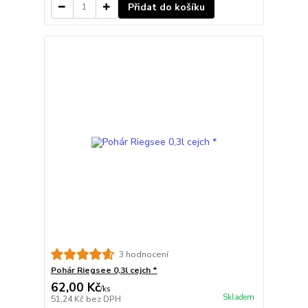
Přidat do košíku
3 hodnocení
Pohár Riegsee 0,3l cejch *
62,00 Kč
/
ks
Skladem
51,24 Kč
bez DPH