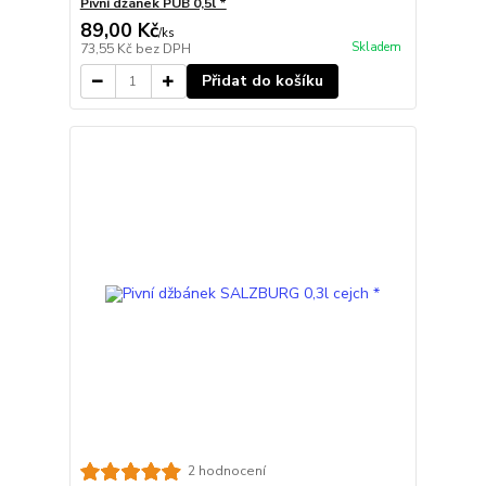
Pivní džánek PUB 0,5l *
89,00 Kč
/
ks
Skladem
73,55 Kč
bez DPH
Přidat do košíku
2 hodnocení