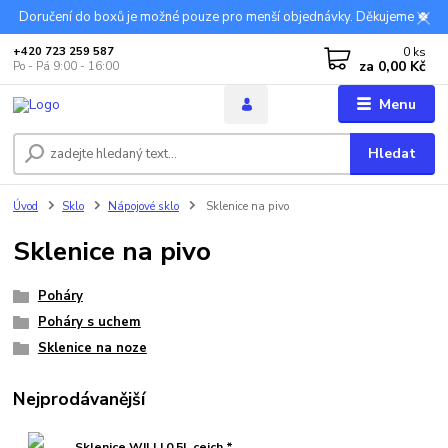
Doručení do boxů je možné pouze pro menší objednávky. Děkujeme 🍀
0
ks
+420 723 259 587
za
0,00 Kč
Po - Pá 9:00 - 16:00
Menu
Hledat
Úvod
Sklo
Nápojové sklo
Sklenice na pivo
Sklenice na pivo
Poháry
Poháry s uchem
Sklenice na noze
Nejprodávanější
Sklenice WILLI 0,5L cejch *