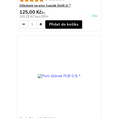
Džbánek na pivo tuplák ISAR 1l *
125,00 Kč
/
ks
3 ks
103,31 Kč
bez DPH
Přidat do košíku