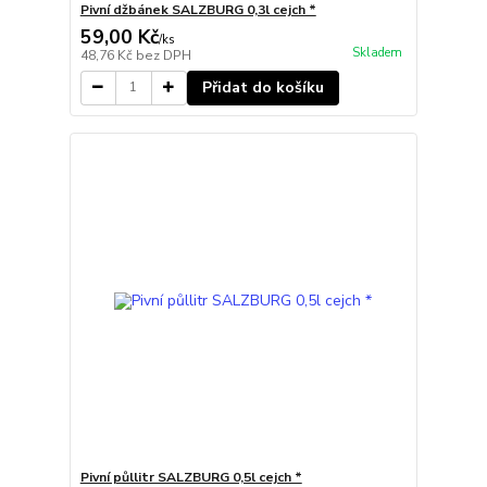
Pivní džbánek SALZBURG 0,3l cejch *
59,00 Kč
/
ks
Skladem
48,76 Kč
bez DPH
Přidat do košíku
Pivní půllitr SALZBURG 0,5l cejch *