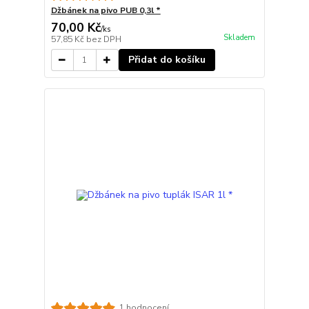
Džbánek na pivo PUB 0,3l *
70,00 Kč
/
ks
Skladem
57,85 Kč
bez DPH
Přidat do košíku
1 hodnocení