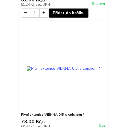
/
ks
Skladem
51,24 Kč
bez DPH
Přidat do košíku
Pivní sklenice VIENNA 0,5l s cejchem *
73,00 Kč
/
ks
6 ks
60,33 Kč
bez DPH