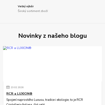
Velký výběr
Široký sortiment zboží
Novinky z našeho blogu
23
.
02
.
2026
RCR a LUXION®
Spojení naprostého Luxusu, tradice i ekologie, to je RCR
Cristalleria Italiana.
číst celé