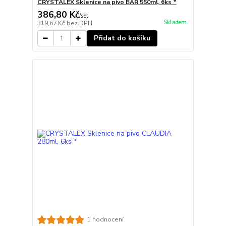
CRYSTALEX Sklenice na pivo BAR 550ml, 6ks *
386,80 Kč
/
set
Skladem
319,67 Kč
bez DPH
Přidat do košíku
1 hodnocení