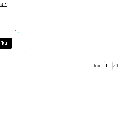
l *
9 ks
šíku
strana
z 1