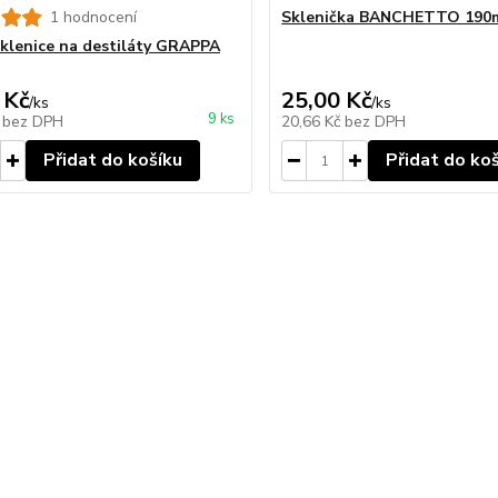
1 hodnocení
Sklenička BANCHETTO 190m
lenice na destiláty GRAPPA
 Kč
25,00 Kč
/
ks
/
ks
9 ks
č
bez DPH
20,66 Kč
bez DPH
Přidat do košíku
Přidat do ko