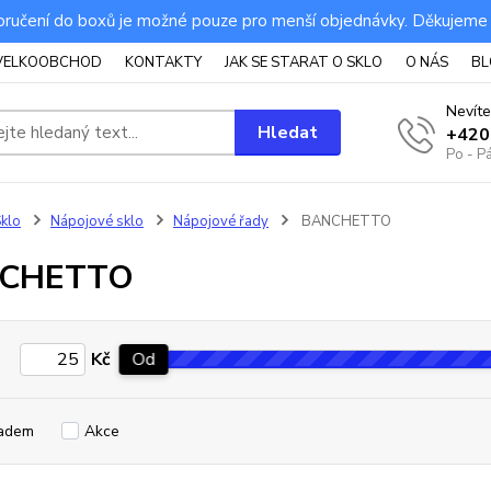
ručení do boxů je možné pouze pro menší objednávky. Děkujeme
VELKOOBCHOD
KONTAKTY
JAK SE STARAT O SKLO
O NÁS
BL
Nevíte
Hledat
+420
Po - P
klo
Nápojové sklo
Nápojové řady
BANCHETTO
CHETTO
Kč
Od
adem
Akce