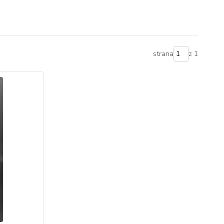
strana
z 1