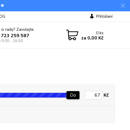
 🍀
OG
Přihlášení
 si rady? Zavolejte.
0
ks
 723 259 587
za
0,00 Kč
á 9:00 - 16:00
Do
Kč