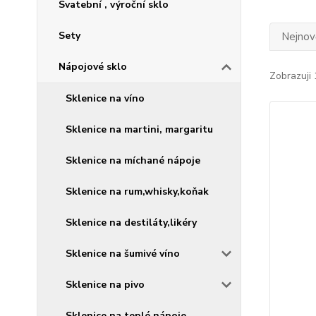
Svatební , výroční sklo
Sety
Nejnově
Nápojové sklo
Zobrazuji 
Sklenice na víno
Sklenice na martini, margaritu
Sklenice na míchané nápoje
Sklenice na rum,whisky,koňak
Sklenice na destiláty,likéry
Sklenice na šumivé víno
Sklenice na pivo
Sklenice na teplé nápoje