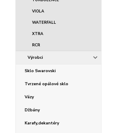
TURBULENCE
VIOLA
WATERFALL
XTRA
RCR
Výrobci
Sklo Swarovski
Tvrzené opálové sklo
Vázy
Džbány
Karafy,dekantéry