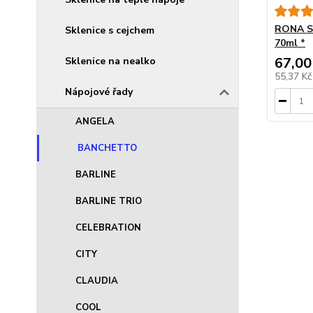
RONA Sk
Sklenice s cejchem
70ml *
67,00
Sklenice na nealko
55,37 K
Nápojové řady
ANGELA
BANCHETTO
BARLINE
BARLINE TRIO
CELEBRATION
CITY
CLAUDIA
COOL