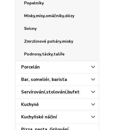
Popelníky
Misky,mísy,omáčníky,dózy
Svícny
Zmrzlinové poháry,misky
Podnosy,tácky,talíře
Porcelán
Bar, someliér, barista
Servírování,stolování,bufet
Kuchyně
Kuchyňské náčiní
Pizza, pasta, Grilování