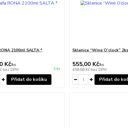
RONA 2100ml SALTA *
Sklenice “Wine O’clock” 2k
0 Kč
555,00 Kč
/
ks
/
ks
2 ks
Kč
bez DPH
458,68 Kč
bez DPH
Přidat do košíku
Přidat do ko