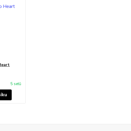
Heart
5 setů
šíku