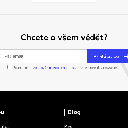
Chcete o všem vědět?
Přihlásit se
Souhlasím se
zpracováním osobních údajů
za účelem rozesílky newsletteru.
pu
Blog
latba
Pivo