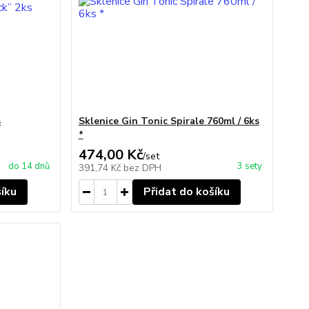
s
Sklenice Gin Tonic Spirale 760ml / 6ks
*
474,00 Kč
/
set
do 14 dnů
3 sety
391,74 Kč
bez DPH
šíku
Přidat do košíku