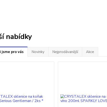
ší nabídky
i jsme pro vás
Novinky
Nejprodávanější
Akce