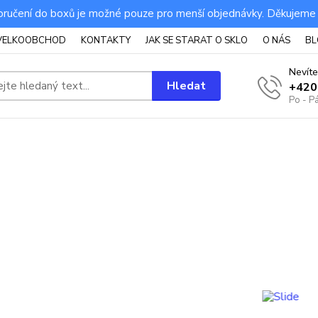
ručení do boxů je možné pouze pro menší objednávky. Děkujeme
VELKOOBCHOD
KONTAKTY
JAK SE STARAT O SKLO
O NÁS
BL
Nevíte
Hledat
+420
Po - P