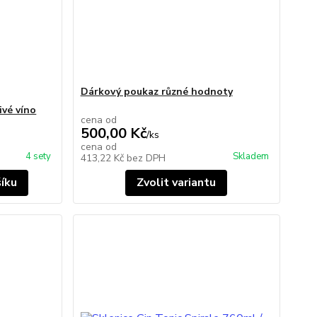
Dárkový poukaz různé hodnoty
vé víno
cena od
500,00 Kč
/
ks
cena od
4 sety
Skladem
413,22 Kč
bez DPH
šíku
Zvolit variantu