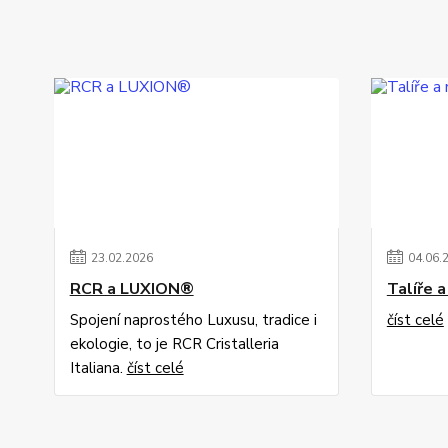
23
.
02
.
2026
04
.
06
.
RCR a LUXION®
Talíře 
Spojení naprostého Luxusu, tradice i
číst celé
ekologie, to je RCR Cristalleria
Italiana.
číst celé