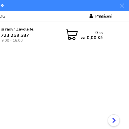
 🍀
OG
Přihlášení
 si rady? Zavolejte.
0
ks
 723 259 587
za
0,00 Kč
á 9:00 - 16:00