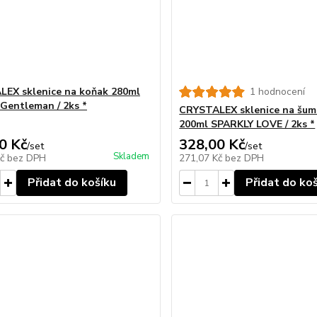
EX sklenice na koňak 280ml
1 hodnocení
 Gentleman / 2ks *
CRYSTALEX sklenice na šumi
200ml SPARKLY LOVE / 2ks *
0 Kč
328,00 Kč
/
set
/
set
Skladem
Kč
bez DPH
271,07 Kč
bez DPH
Přidat do košíku
Přidat do ko