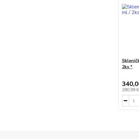
Skleničk
2ks *
340,0
280,99 