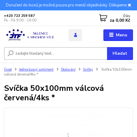
Doručení do boxů je možné pouze pro menší objednávky. Děkujeme 🍀
0
ks
+420 723 259 587
za
0,00 Kč
Po - Pá 9:00 - 16:00
Menu
Hledat
Úvod
Jednorázový sortiment
Stolování
Svíčky
Svíčka 50x100mm
válcová červená/4ks *
Svíčka 50x100mm válcová
červená/4ks *