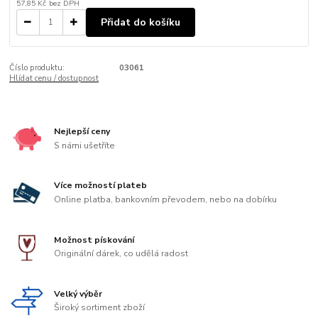
57,85 Kč
bez DPH
Přidat do košíku
Číslo produktu:
03061
Hlídat cenu / dostupnost
Nejlepší ceny
S námi ušetříte
Více možností plateb
Online platba, bankovním převodem, nebo na dobírku
Možnost pískování
Originální dárek, co udělá radost
Velký výběr
Široký sortiment zboží