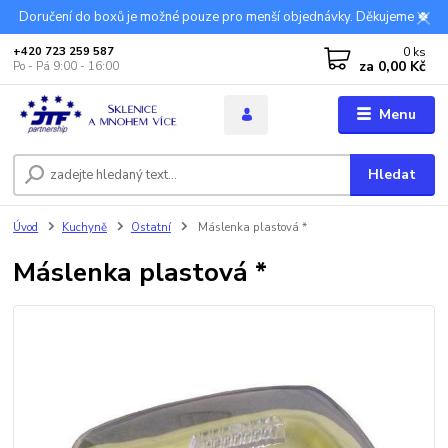
Doručení do boxů je možné pouze pro menší objednávky. Děkujeme 🍀
0
ks
+420 723 259 587
za
0,00 Kč
Po - Pá 9:00 - 16:00
Menu
Hledat
Úvod
Kuchyně
Ostatní
Máslenka plastová *
Máslenka plastová *