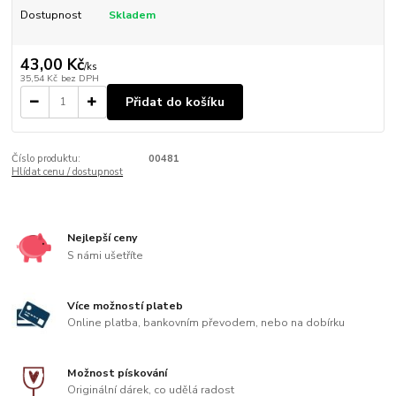
Dostupnost
Skladem
43,00 Kč
/
ks
35,54 Kč
bez DPH
Přidat do košíku
Číslo produktu:
00481
Hlídat cenu / dostupnost
Nejlepší ceny
S námi ušetříte
Více možností plateb
Online platba, bankovním převodem, nebo na dobírku
Možnost pískování
Originální dárek, co udělá radost