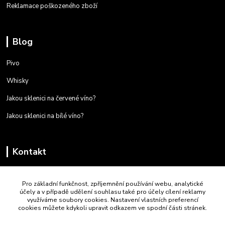
Reklamace poškozeného zboží
Blog
Pivo
Whisky
Jakou sklenici na červené víno?
Jakou sklenici na bílé víno?
Kontakt
+420 723 259 587
Pro základní funkčnost, zpříjemnění používání webu, analytické
Po - Pá 9:00 - 16:00
účely a v případě udělení souhlasu také pro účely cílení reklamy
využíváme soubory cookies. Nastavení vlastních preferencí
jtf.luby@seznam.cz
cookies můžete kdykoli upravit odkazem ve spodní části stránek.