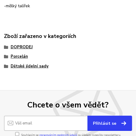
-mělký talířek
Zboží zařazeno v kategoriích
DOPRODEJ
Porcelán
Dětské jídelní sady
Chcete o všem vědět?
Přihlásit se
Souhlasím se
zpracováním osobních údajů
za účelem rozesílky newsletteru.