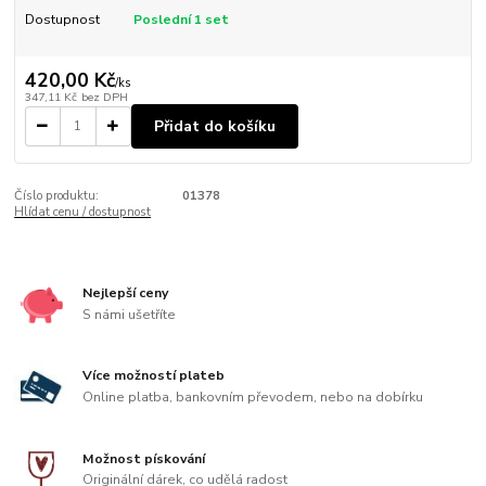
Dostupnost
Poslední 1 set
420,00 Kč
/
ks
347,11 Kč
bez DPH
Přidat do košíku
Číslo produktu:
01378
Hlídat cenu / dostupnost
Nejlepší ceny
S námi ušetříte
Více možností plateb
Online platba, bankovním převodem, nebo na dobírku
Možnost pískování
Originální dárek, co udělá radost