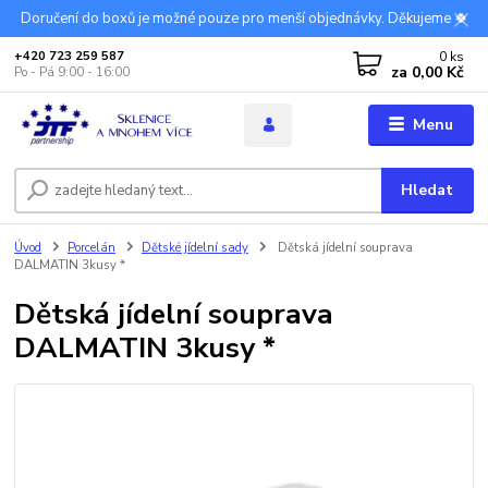
Doručení do boxů je možné pouze pro menší objednávky. Děkujeme 🍀
0
ks
+420 723 259 587
za
0,00 Kč
Po - Pá 9:00 - 16:00
Menu
Hledat
Úvod
Porcelán
Dětské jídelní sady
Dětská jídelní souprava
DALMATIN 3kusy *
Dětská jídelní souprava
DALMATIN 3kusy *