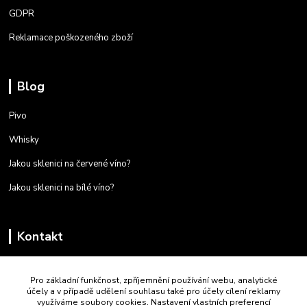
GDPR
Reklamace poškozeného zboží
Blog
Pivo
Whisky
Jakou sklenici na červené víno?
Jakou sklenici na bílé víno?
Kontakt
+420 723 259 587
Pro základní funkčnost, zpříjemnění používání webu, analytické
Po - Pá 9:00 - 16:00
účely a v případě udělení souhlasu také pro účely cílení reklamy
využíváme soubory cookies. Nastavení vlastních preferencí