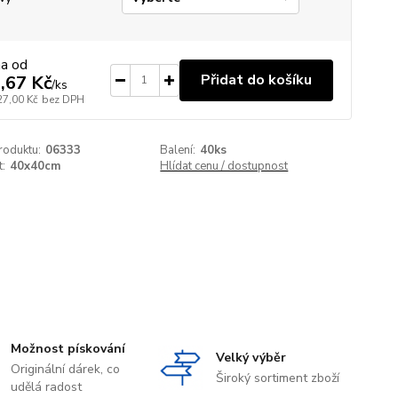
na od
Přidat do košíku
,67 Kč
/
ks
27,00 Kč
bez DPH
roduktu:
06333
Balení:
40ks
t:
40x40cm
Hlídat cenu / dostupnost
Možnost pískování
Velký výběr
Originální dárek, co
Široký sortiment zboží
udělá radost