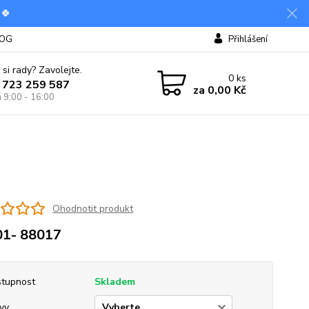
 🍀
OG
Přihlášení
 si rady? Zavolejte.
0
ks
 723 259 587
za
0,00 Kč
á 9:00 - 16:00
Ohodnotit produkt
01- 88017
tupnost
Skladem
vy