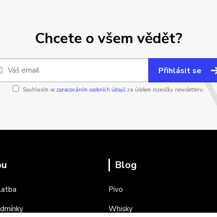
Chcete o všem vědět?
Přihlásit se
Souhlasím se
zpracováním osobních údajů
za účelem rozesílky newsletteru.
pu
Blog
latba
Pivo
odmínky
Whisky