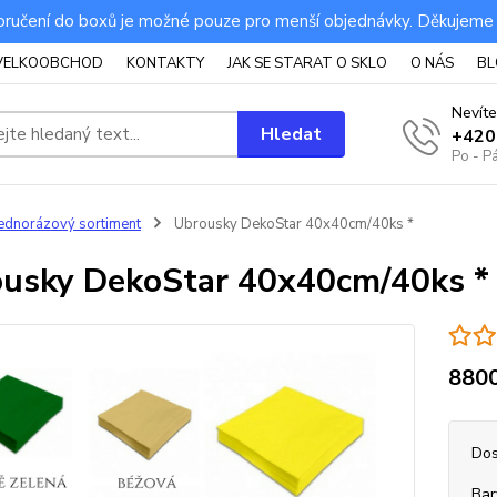
ručení do boxů je možné pouze pro menší objednávky. Děkujeme
VELKOOBCHOD
KONTAKTY
JAK SE STARAT O SKLO
O NÁS
BL
Nevíte
Hledat
+420
Po - P
ednorázový sortiment
Ubrousky DekoStar 40x40cm/40ks *
usky DekoStar 40x40cm/40ks *
880
Dos
Bar