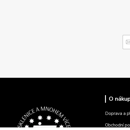
O náku
Doprava a p
Obchodní p