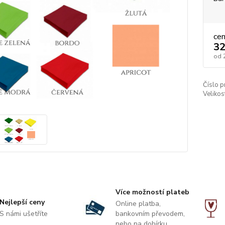
ce
32
od
Číslo p
Velikos
Více možností plateb
Nejlepší ceny
Online platba,
S námi ušetříte
bankovním převodem,
nebo na dobírku