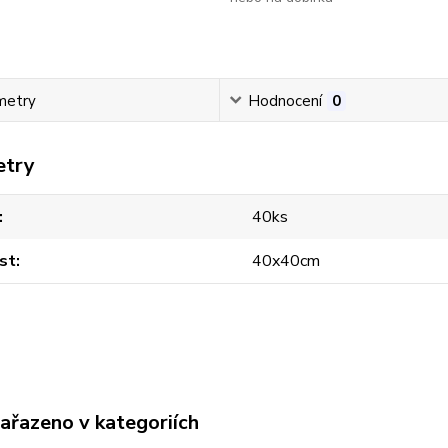
metry
Hodnocení
0
etry
40ks
st
40x40cm
zařazeno v kategoriích