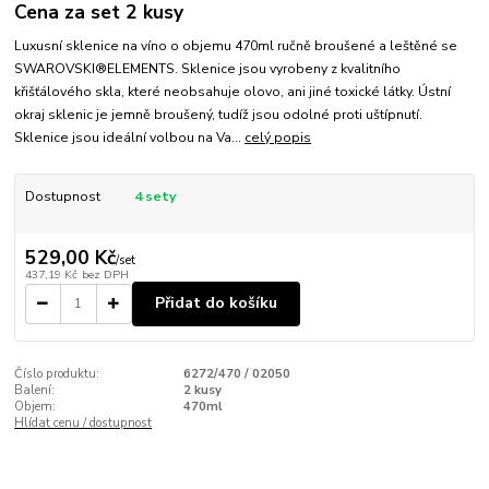
Cena za set 2 kusy
Luxusní sklenice na víno o objemu 470ml ručně broušené a leštěné se
SWAROVSKI®ELEMENTS. Sklenice jsou vyrobeny z kvalitního
křišťálového skla, které neobsahuje olovo, ani jiné toxické látky. Ústní
okraj sklenic je jemně broušený, tudíž jsou odolné proti uštípnutí.
Sklenice jsou ideální volbou na Va...
celý popis
Dostupnost
4 sety
529,00 Kč
/
set
437,19 Kč
bez DPH
Přidat do košíku
Číslo produktu:
6272/470 / 02050
Balení:
2 kusy
Objem:
470ml
Hlídat cenu / dostupnost