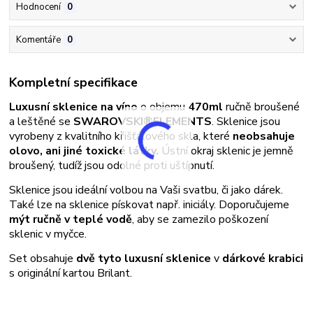
Hodnocení
0
Komentáře
0
Kompletní specifikace
Luxusní sklenice na víno
o objemu
470ml
ručně broušené
a leštěné se
SWAROVSKI®ELEMENTS
. Sklenice jsou
vyrobeny z kvalitního křišťálového skla, které
neobsahuje
olovo, ani jiné toxické látky.
Ústní okraj sklenic je jemně
broušený, tudíž jsou odolné proti uštípnutí.
Sklenice jsou ideální volbou na Vaši svatbu, či jako dárek.
Také lze na sklenice pískovat např. iniciály. Doporučujeme
mýt ručně v teplé vodě
, aby se zamezilo poškození
sklenic v myčce.
Set obsahuje
dvě tyto luxusní sklenice
v
dárkové krabici
s originální kartou Brilant.