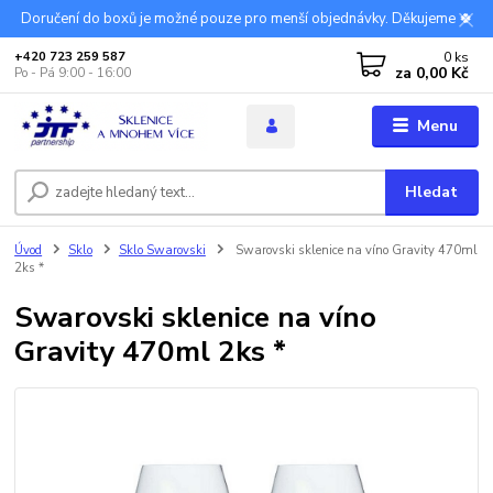
Doručení do boxů je možné pouze pro menší objednávky. Děkujeme 🍀
0
ks
+420 723 259 587
za
0,00 Kč
Po - Pá 9:00 - 16:00
Menu
Hledat
Úvod
Sklo
Sklo Swarovski
Swarovski sklenice na víno Gravity 470ml
2ks *
Swarovski sklenice na víno
Gravity 470ml 2ks *