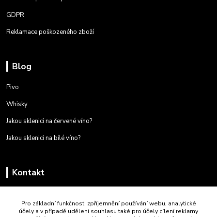
GDPR
Reklamace poškozeného zboží
Blog
Pivo
Whisky
Jakou sklenici na červené víno?
Jakou sklenici na bílé víno?
Kontakt
+420 723 259 587
Pro základní funkčnost, zpříjemnění používání webu, analytické
Po - Pá 9:00 - 16:00
účely a v případě udělení souhlasu také pro účely cílení reklamy