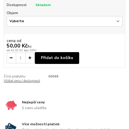
Dostupnost
Skladem
Objem
cena od
50,00 Kč
/
ks
od
41,32 Kč
bez DPH
Přidat do košíku
Číslo produktu:
00568
Hlídat cenu / dostupnost
Nejlepší ceny
S námi ušetříte
Více možností plateb