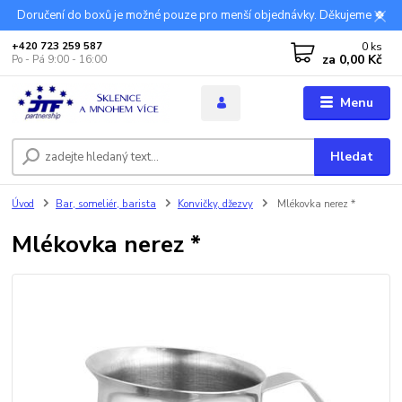
Doručení do boxů je možné pouze pro menší objednávky. Děkujeme 🍀
0
ks
+420 723 259 587
za
0,00 Kč
Po - Pá 9:00 - 16:00
Menu
Hledat
Úvod
Bar, someliér, barista
Konvičky, džezvy
Mlékovka nerez *
Mlékovka nerez *