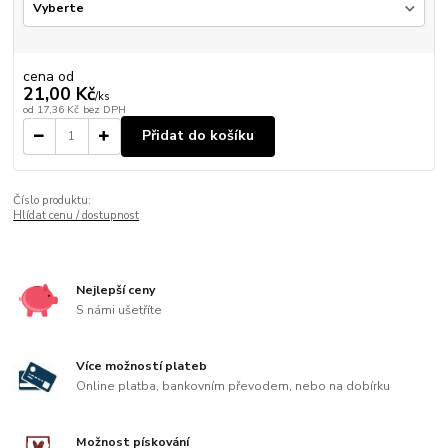
cena od
21,00 Kč
/
ks
od
17,36 Kč
bez DPH
Přidat do košíku
Číslo produktu:
Hlídat cenu / dostupnost
Nejlepší ceny
S námi ušetříte
Více možností plateb
Online platba, bankovním převodem, nebo na dobírku
Možnost pískování