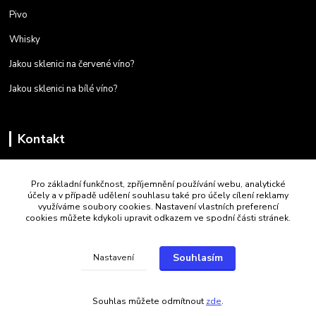
Pivo
Whisky
Jakou sklenici na červené víno?
Jakou sklenici na bílé víno?
Kontakt
+420 723 259 587
Pro základní funkčnost, zpříjemnění používání webu, analytické
Po - Pá 9:00 - 16:00
účely a v případě udělení souhlasu také pro účely cílení reklamy
využíváme soubory cookies. Nastavení vlastních preferencí
jtf.luby@seznam.cz
cookies můžete kdykoli upravit odkazem ve spodní části stránek.
Souhlasím
Nastavení
Souhlas můžete odmítnout
zde
.
Vytvořeno na
Eshop-rychle.cz