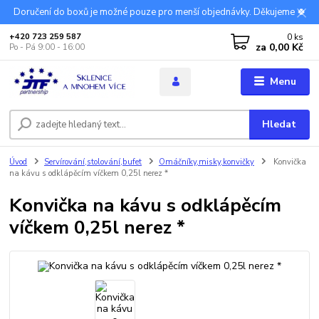
Doručení do boxů je možné pouze pro menší objednávky. Děkujeme 🍀
0
ks
+420 723 259 587
za
0,00 Kč
Po - Pá 9:00 - 16:00
Menu
Hledat
Úvod
Servírování,stolování,bufet
Omáčníky,misky,konvičky
Konvička
na kávu s odklápěcím víčkem 0,25l nerez *
Konvička na kávu s odklápěcím
víčkem 0,25l nerez *