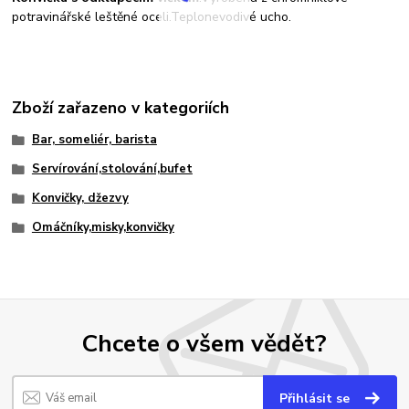
potravinářské leštěné oceli.Teplonevodivé ucho.
Zboží zařazeno v kategoriích
Bar, someliér, barista
Servírování,stolování,bufet
Konvičky, džezvy
Omáčníky,misky,konvičky
Chcete o všem vědět?
Přihlásit se