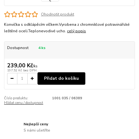
Ohodnotit produkt
Konvička s odklápěcím víčkem.Vyrobena z chromniklové potravinářské
leštěné oceli.Teplonevodivé ucho.
celý popis
Dostupnost
4 ks
239,00 Kč
/
ks
197,52 Kč
bez DPH
Přidat do košíku
Číslo produktu:
1001 035 / 06389
Hlídat cenu / dostupnost
Nejlepší ceny
S námi ušetříte