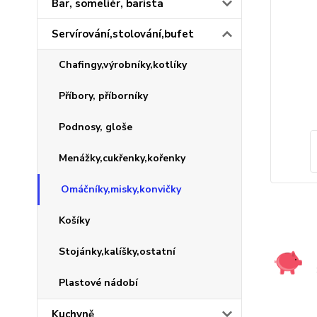
Bar, someliér, barista
Servírování,stolování,bufet
Chafingy,výrobníky,kotlíky
Příbory, příborníky
Podnosy, gloše
Menážky,cukřenky,kořenky
Omáčníky,misky,konvičky
Košíky
Stojánky,kalíšky,ostatní
Plastové nádobí
Kuchyně