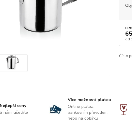
Ob
ce
65
od
Číslo p
Více možností plateb
Nejlepší ceny
Online platba,
S námi ušetříte
bankovním převodem,
nebo na dobírku