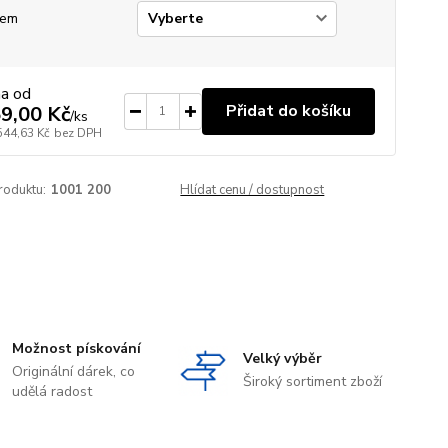
jem
na od
Přidat do košíku
9,00 Kč
/
ks
544,63 Kč
bez DPH
roduktu:
1001 200
Hlídat cenu / dostupnost
Možnost pískování
Velký výběr
Originální dárek, co
Široký sortiment zboží
udělá radost