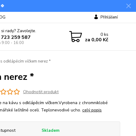
 🍀
OG
Přihlášení
 si rady? Zavolejte.
0
ks
 723 259 587
za
0,00 Kč
á 9:00 - 16:00
 s odklápěcím víčkem nerez *
 nerez *
Ohodnotit produkt
e na kávu s odklápěcím víčkem.Vyrobena z chromniklobé
inářské leštěné oceli. Teplonevodivé ucho.
celý popis
tupnost
Skladem