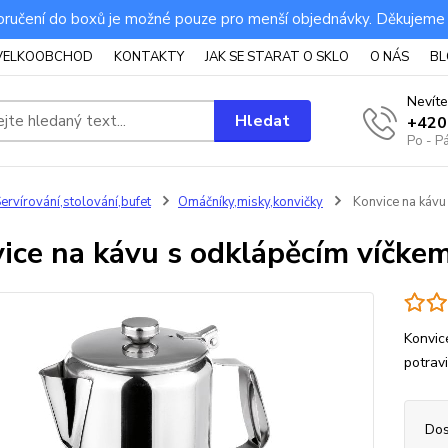
ručení do boxů je možné pouze pro menší objednávky. Děkujeme
VELKOOBCHOD
KONTAKTY
JAK SE STARAT O SKLO
O NÁS
BL
Nevíte
Hledat
+420
Po - P
ervírování,stolování,bufet
Omáčníky,misky,konvičky
Konvice na kávu
ice na kávu s odklápěcím víčkem
Konvic
potrav
Dos