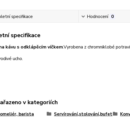
etní specifikace
Hodnocení
0
tní specifikace
na kávu s odklápěcím víčkem
.Vyrobena z chromniklobé potravi
odivé ucho.
zařazeno v kategoriích
someliér, barista
Servírování,stolování,bufet
Konv