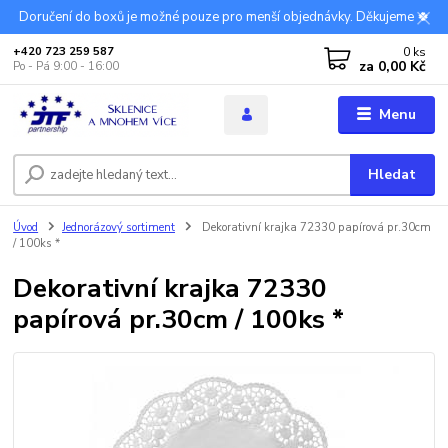
Doručení do boxů je možné pouze pro menší objednávky. Děkujeme 🍀
0
ks
+420 723 259 587
za
0,00 Kč
Po - Pá 9:00 - 16:00
Menu
Hledat
Úvod
Jednorázový sortiment
Dekorativní krajka 72330 papírová pr.30cm
/ 100ks *
Dekorativní krajka 72330
papírová pr.30cm / 100ks *