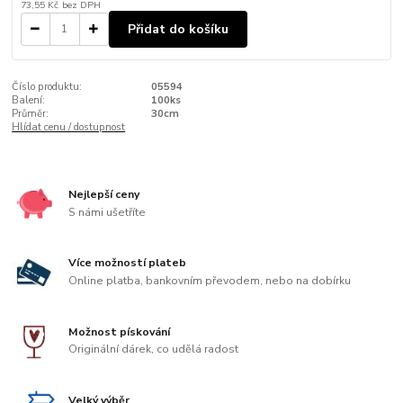
73,55 Kč
bez DPH
Přidat do košíku
Číslo produktu:
05594
Balení:
100ks
Průměr:
30cm
Hlídat cenu / dostupnost
Nejlepší ceny
S námi ušetříte
Více možností plateb
Online platba, bankovním převodem, nebo na dobírku
Možnost pískování
Originální dárek, co udělá radost
Velký výběr