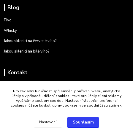
Blog
Pivo
Whisky
Jakou sklenici na červené víno?
Jakou sklenici na bílé víno?
Kontakt
+420 723 259 587
Pro základní funkčnost, zpříjemnění používání webu, analytické
Po - Pá 9:00 - 16:00
účely a v případě udělení souhlasu také pro účely cílení reklamy
využíváme soubory cookies. Nastavení vlastních preferencí
jtf.luby@seznam.cz
cookies můžete kdykoli upravit odkazem ve spodní části stránek.
Souhlasím
Nastavení