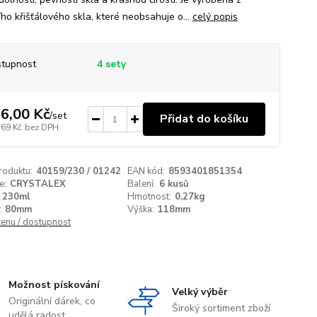
ího křišťálového skla, které neobsahuje o...
celý popis
tupnost
4 sety
6,00 Kč
/
set
Přidat do košíku
,69 Kč
bez DPH
roduktu:
40159/230 / 01242
EAN kód:
8593401851354
e:
CRYSTALEX
Balení:
6 kusů
230ml
Hmotnost:
0,27kg
:
80mm
Výška:
118mm
cenu / dostupnost
Možnost pískování
Velký výběr
Originální dárek, co
Široký sortiment zboží
udělá radost