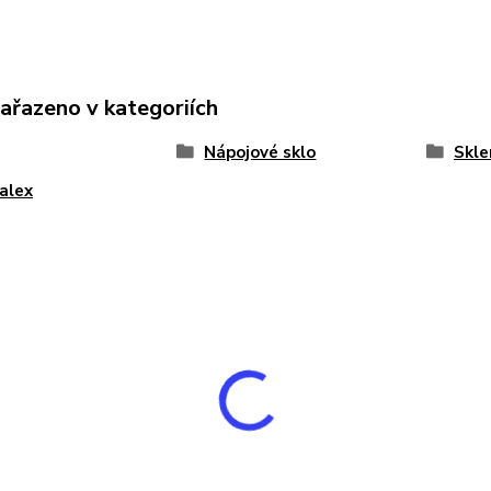
zařazeno v kategoriích
Nápojové sklo
Skle
alex