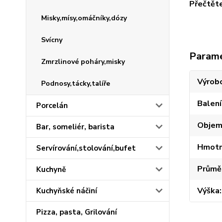
Přečtěte
Misky,mísy,omáčníky,dózy
Svícny
Param
Zmrzlinové poháry,misky
Výrob
Podnosy,tácky,talíře
Balení
Porcelán
Obje
Bar, someliér, barista
Hmotn
Servírování,stolování,bufet
Průmě
Kuchyně
Výška
Kuchyňské náčiní
Pizza, pasta, Grilování