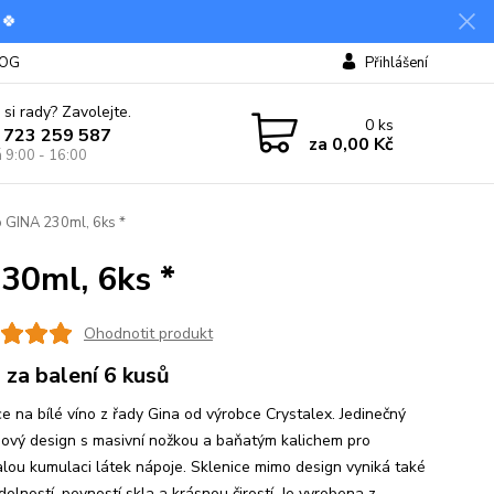
 🍀
OG
Přihlášení
 si rady? Zavolejte.
0
ks
 723 259 587
za
0,00 Kč
á 9:00 - 16:00
 GINA 230ml, 6ks *
30ml, 6ks *
Ohodnotit produkt
 za balení 6 kusů
ce na bílé víno z řady Gina od výrobce Crystalex. Jedinečný
ový design s masivní nožkou a baňatým kalichem pro
lou kumulaci látek nápoje. Sklenice mimo design vyniká také
olností, pevností skla a krásnou čirostí. Je vyrobena z