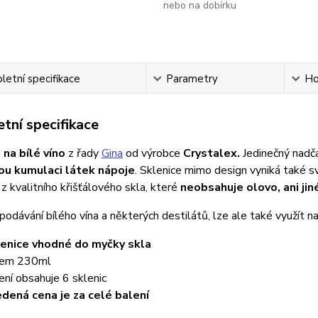
nebo na dobírku
etní specifikace
Parametry
Ho
tní specifikace
 na bílé víno
z řady
Gina
od výrobce
Crystalex.
Jedinečný nadč
ou kumulaci látek nápoje
. Sklenice mimo design vyniká také 
z kvalitního křišťálového skla, které
neobsahuje olovo, ani jin
podávání bílého vína a některých destilátů, lze ale také využít n
enice vhodné do myčky skla
jem 230ml
ení obsahuje 6 sklenic
dená cena je za celé balení