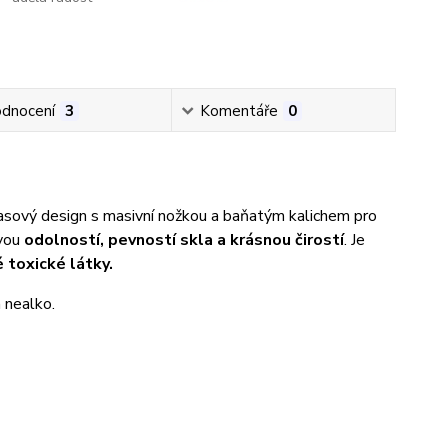
dnocení
3
Komentáře
0
asový design s masivní nožkou a baňatým kalichem pro
svou
odolností, pevností skla a krásnou čirostí
. Je
é toxické látky.
a nealko.