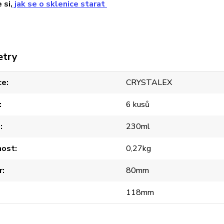
 si,
jak se o sklenice starat
etry
ce
CRYSTALEX
6 kusů
m
230ml
ost
0,27kg
r
80mm
118mm