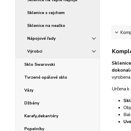
Sklenice s cejchem
Sklenice na nealko
Kompl
Nápojové řady
Komple
Výrobci
Sklenice
Sklo Swarovski
dokonal
vyrobena 
Tvrzené opálové sklo
Určena k 
Vázy
Skl
Džbány
Ob
Bal
Karafy,dekantéry
Uve
Popelníky