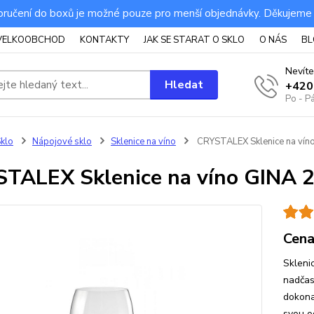
ručení do boxů je možné pouze pro menší objednávky. Děkujeme
VELKOOBCHOD
KONTAKTY
JAK SE STARAT O SKLO
O NÁS
BL
Nevíte
Hledat
+420
Po - P
klo
Nápojové sklo
Sklenice na víno
CRYSTALEX Sklenice na víno
TALEX Sklenice na víno GINA 2
Cena
Skleni
nadčas
dokona
svou od