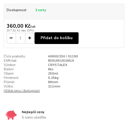
Dostupnost
3 sety
360,00 Kč
/
set
297,52 Kč
bez DPH
Přidat do košíku
Číslo produktu:
40600/250 / 01190
EAN kód:
8591651816819
Výrobce:
CRYSTALEX
Balení:
6ks
Objem:
250ml
Hmotnost:
0,25kg
Průměr:
86mm
Výška:
211mm
Hlídat cenu / dostupnost
Nejlepší ceny
S námi ušetříte