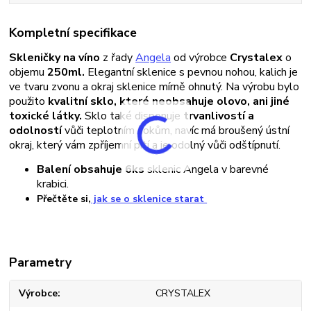
Kompletní specifikace
Skleničky na víno
z řady
Angela
od výrobce
Crystalex
o
objemu
250
ml.
Elegantní sklenice s pevnou nohou, kalich je
ve tvaru zvonu a okraj sklenice mírně ohnutý. Na výrobu bylo
použito
kvalitní sklo, které neobsahuje olovo, ani jiné
toxické látky.
Sklo také disponuje
trvanlivostí a
odolností
vůči teplotním šokům, navíc má broušený ústní
okraj, který vám zpříjemní pití a je odolný vůči odštípnutí.
Balení obsahuje 6ks
sklenic Angela v barevné
krabici.
Přečtěte si,
jak se o sklenice starat
Parametry
Výrobce
CRYSTALEX