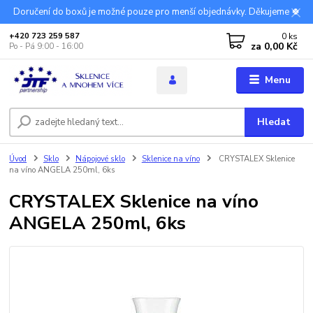
Doručení do boxů je možné pouze pro menší objednávky. Děkujeme 🍀
0
ks
+420 723 259 587
za
0,00 Kč
Po - Pá 9:00 - 16:00
Menu
Hledat
Úvod
Sklo
Nápojové sklo
Sklenice na víno
CRYSTALEX Sklenice
na víno ANGELA 250ml, 6ks
CRYSTALEX Sklenice na víno
ANGELA 250ml, 6ks