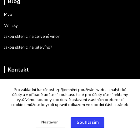
Blog
Pivo
Whisky
Jakou sklenici na červené víno?
Jakou sklenici na bílé víno?
Kontakt
+420 723 259 587
Pro základní funkčnost, zpříjemnění používání webu, analytické
Po - Pá 9:00 - 16:00
účely a v případě udělení souhlasu také pro účely cílení reklamy
využíváme soubory cookies. Nastavení vlastních preferencí
jtf.luby@seznam.cz
cookies můžete kdykoli upravit odkazem ve spodní části stránek.
Souhlasím
Nastavení