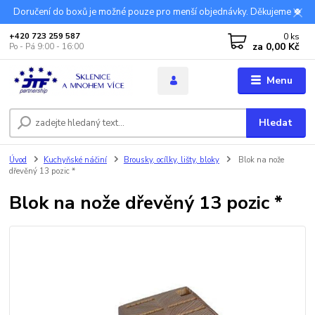
Doručení do boxů je možné pouze pro menší objednávky. Děkujeme 🍀
0
ks
+420 723 259 587
za
0,00 Kč
Po - Pá 9:00 - 16:00
Menu
Hledat
Úvod
Kuchyňské náčiní
Brousky, ocílky, lišty, bloky
Blok na nože
dřevěný 13 pozic *
Blok na nože dřevěný 13 pozic *